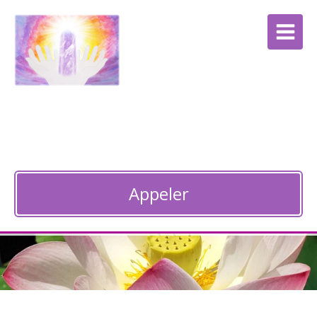
Anne Bocquet
Thérapie énergétique à Guebwiller
Appeler