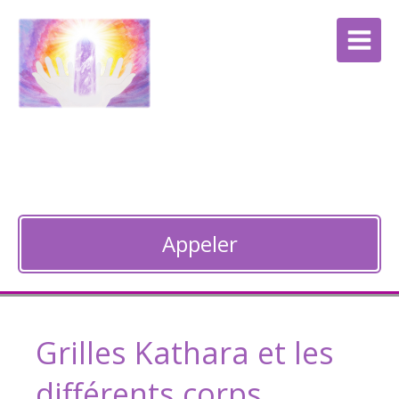
Anne Bocquet
Thérapie énergétique à Guebwiller
Appeler
Grilles Kathara et les
différents corps