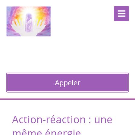
Anne Bocquet
Thérapie énergétique à Guebwiller
Appeler
Action-réaction : une
même énergie